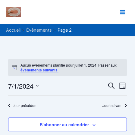
Aller
Main
au
Men
contenu
Accueil
Évènements
Page 2
Évènements
Aucun évènements planifié pour juillet 1, 2024. Passer aux
Notice
évènements suivants
.
for
7/1/2024
Recher
Navi
juillet
Recherche
Jour
de
Sélectionnez
et
1,
une
vue
navigat
date.
Jour précédent
Jour suivant
Évè
2024
de
vues
S’abonner au calendrier
Évènem