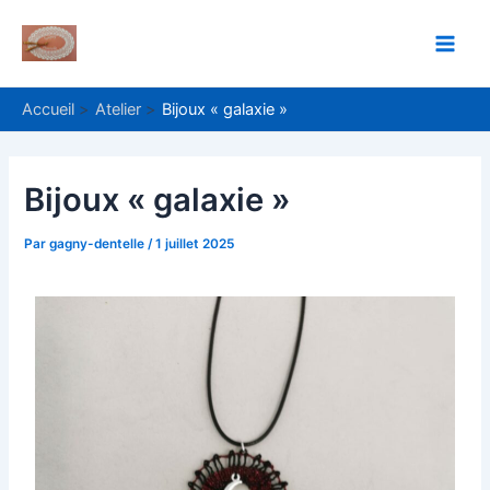
Aller
Navigation
Main
au
des
Men
contenu
articles
Accueil
Atelier
Bijoux « galaxie »
Bijoux « galaxie »
Par
gagny-dentelle
/
1 juillet 2025