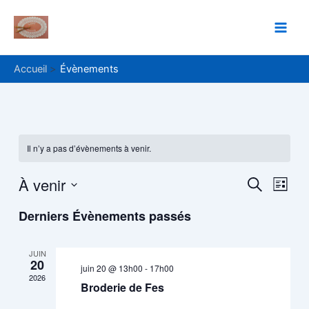
Aller
Main
au
Men
contenu
Accueil
Évènements
Il n’y a pas d’évènements à venir.
À venir
Recher
Navi
Recherche
Liste
de
Sélectionnez
et
Derniers Évènements passés
une
vue
navigat
date.
Évè
de
JUIN
20
juin 20 @ 13h00
-
17h00
vues
2026
Broderie de Fes
Évènem