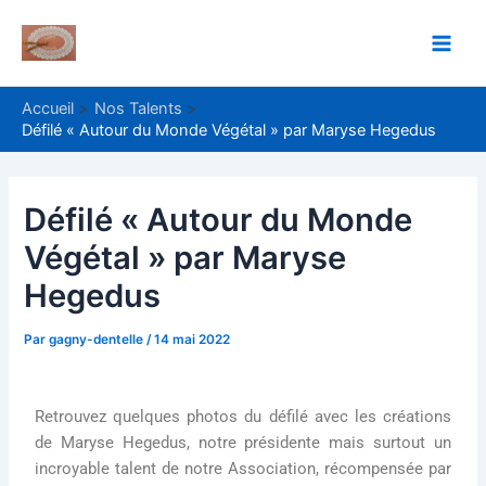
Aller
Navigation
Main
au
des
Men
contenu
articles
Accueil
Nos Talents
Défilé « Autour du Monde Végétal » par Maryse Hegedus
Défilé « Autour du Monde
Végétal » par Maryse
Hegedus
Par
gagny-dentelle
/
14 mai 2022
Retrouvez quelques photos du défilé avec les créations
de Maryse Hegedus, notre présidente mais surtout un
incroyable talent de notre Association, récompensée par