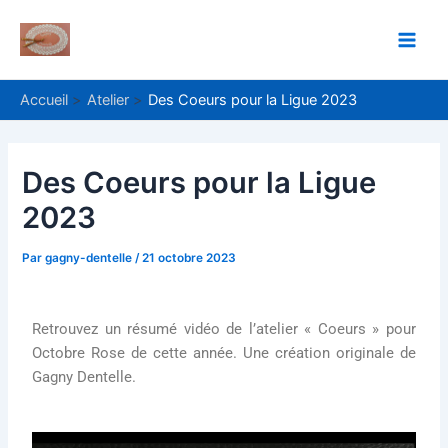
Aller
Navigation
Main
au
des
Men
contenu
articles
Accueil
Atelier
Des Coeurs pour la Ligue 2023
Des Coeurs pour la Ligue
2023
Par
gagny-dentelle
/
21 octobre 2023
Retrouvez un résumé vidéo de l’atelier « Coeurs » pour
Octobre Rose de cette année. Une création originale de
Gagny Dentelle.