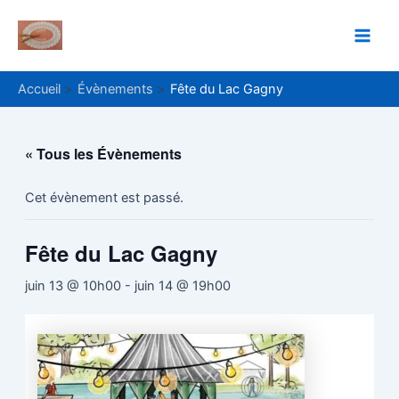
Aller
Main
au
Men
contenu
Accueil
Évènements
Fête du Lac Gagny
« Tous les Évènements
Cet évènement est passé.
Fête du Lac Gagny
juin 13 @ 10h00
-
juin 14 @ 19h00