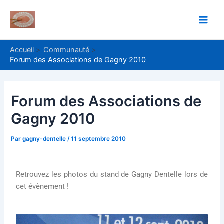
Aller
Navigation
Main
au
des
Men
contenu
articles
Accueil
Communauté
Forum des Associations de Gagny 2010
Forum des Associations de
Gagny 2010
Par
gagny-dentelle
/
11 septembre 2010
Retrouvez les photos du stand de Gagny Dentelle lors de
cet évènement !