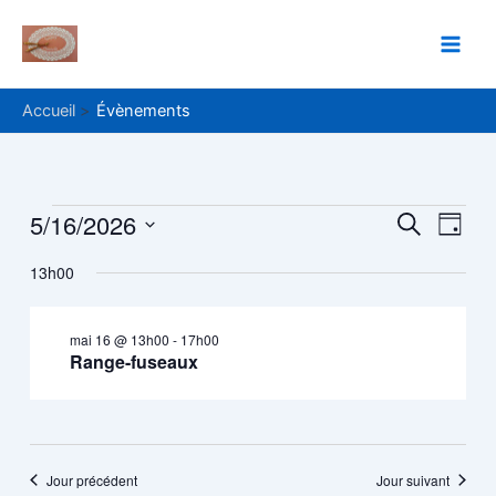
Aller
Main
au
Men
contenu
Accueil
Évènements
5/16/2026
Évènements
Recher
Navi
Recherche
Jour
de
Sélectionnez
et
for
13h00
une
vue
navigat
date.
Évè
mai
de
mai 16 @ 13h00
-
17h00
16,
Range-fuseaux
vues
Évènem
2026
Jour précédent
Jour suivant