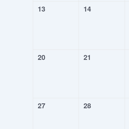
0
0
13
14
évènement,
évènement,
0
0
20
21
évènement,
évènement,
0
0
27
28
évènement,
évènement,