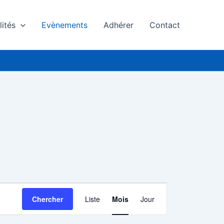
lités
Evènements
Adhérer
Contact
SAMEDI
DIMANCHE
Navigation
Chercher
Liste
Mois
Jour
de
vues