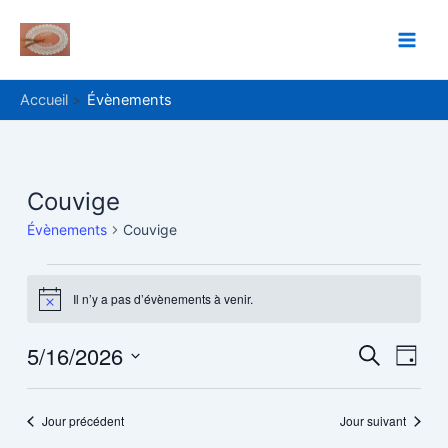
Aller
Main
au
Men
contenu
Accueil
Évènements
Évènements
Couvige
for
Évènements
Couvige
mai
16,
Il n’y a pas d’évènements à venir.
Notice
2026
5/16/2026
Recher
Navi
Recherche
Jour
de
Sélectionnez
et
une
vue
navigat
date.
Jour précédent
Jour suivant
Évè