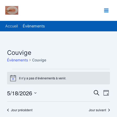
Aller
Main
au
Men
contenu
Accueil
Évènements
Évènements
Couvige
for
Évènements
Couvige
mai
18,
Il n’y a pas d’évènements à venir.
Notice
2026
5/18/2026
Recher
Navi
Recherche
Jour
de
Sélectionnez
et
une
vue
navigat
date.
Jour précédent
Jour suivant
Évè