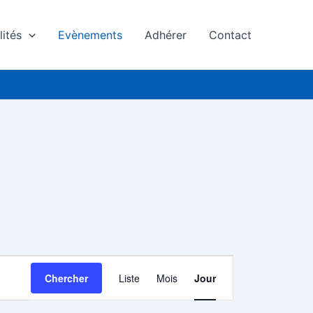
lités
Evènements
Adhérer
Contact
Navigation
Chercher
Liste
Mois
Jour
de
vues