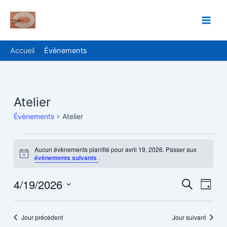
Aller
Main
au
Men
contenu
Accueil
Évènements
Évènements
Atelier
for
Évènements
Atelier
avril
19,
Aucun évènements planifié pour avril 19, 2026. Passer aux
Notice
évènements suivants
.
2026
4/19/2026
Recher
Navi
Recherche
Jour
de
Sélectionnez
et
une
vue
navigat
date.
Jour précédent
Jour suivant
Évè